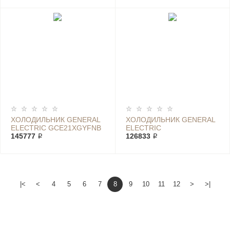
ХОЛОДИЛЬНИК GENERAL
ХОЛОДИЛЬНИК GENERAL
ELECTRIC GCE21XGYFNB
ELECTRIC
145777 ₽
GCE21XGYFWW
126833 ₽
|<
<
4
5
6
7
8
9
10
11
12
>
>|