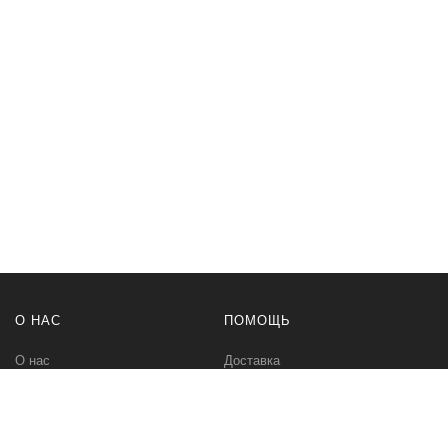
О НАС
ПОМОЩЬ
О нас
Доставка
Политика безопасности
Оплата
Условия соглашения
Возвраты