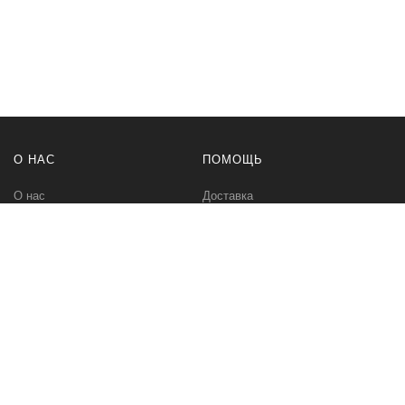
О НАС
ПОМОЩЬ
О нас
Доставка
Политика безопасности
Оплата
Условия соглашения
Возвраты
Контакты
Карта сайта
BT-TOP.RU
Интернет-магазин встраиваемой техники. Холодильники,