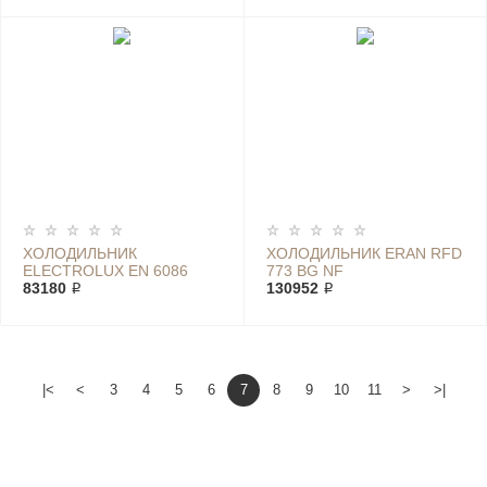
ХОЛОДИЛЬНИК
ХОЛОДИЛЬНИК ERAN RFD
ELECTROLUX EN 6086
773 BG NF
JOX
83180 ₽
130952 ₽
|<
<
3
4
5
6
7
8
9
10
11
>
>|