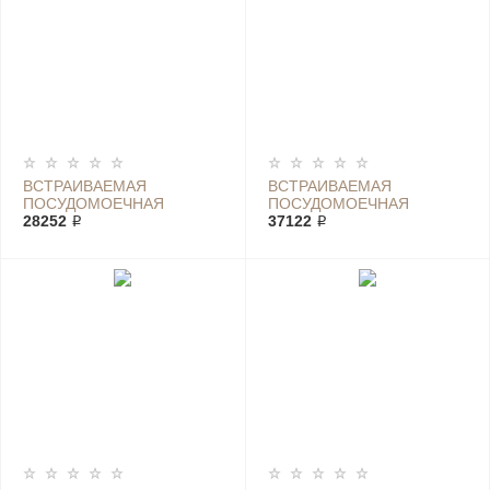
ВСТРАИВАЕМАЯ
ВСТРАИВАЕМАЯ
ПОСУДОМОЕЧНАЯ
ПОСУДОМОЕЧНАЯ
МАШИНА BOSCH SMV
28252 ₽
МАШИНА BOSCH SMV
37122 ₽
25FX01 R
25FX01R