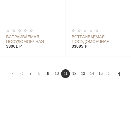
ВСТРАИВАЕМАЯ
ВСТРАИВАЕМАЯ
ПОСУДОМОЕЧНАЯ
ПОСУДОМОЕЧНАЯ
МАШИНА BOSCH SMV
33901 ₽
МАШИНА BOSCH SMV
33095 ₽
45GX02
45GX04
|<
<
7
8
9
10
11
12
13
14
15
>
>|