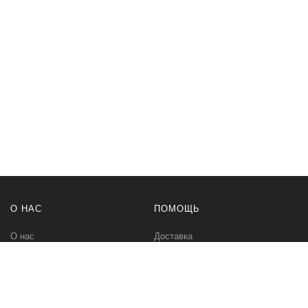
О НАС
ПОМОЩЬ
О нас
Доставка
Политика безопасности
Оплата
Условия соглашения
Возвраты