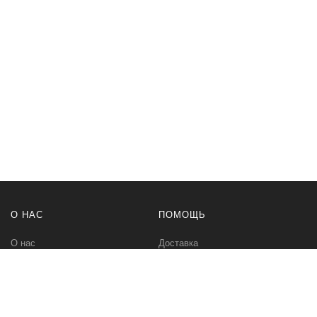
О НАС
ПОМОЩЬ
О нас
Доставка
Политика безопасности
Оплата
Условия соглашения
Возвраты