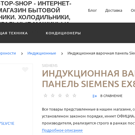
Блог
Доставка
О
ЩАЯ ТЕХНИКА
КОНДИЦИОНЕРЫ
ерхности
Индукционные
Индукционная варочная панель Sie
SIEMENS
ИНДУКЦИОННАЯ ВА
ПАНЕЛЬ SIEMENS EX
В СРАВНЕНИЕ
Все товары представленные в нашем магазине, 
установленом законом порядке, имеет ОФИЦИ
производителя, реализуется строго в рамках по
Правительства РФ N 612 от 27 сентября 2007 г.
Подробное описание