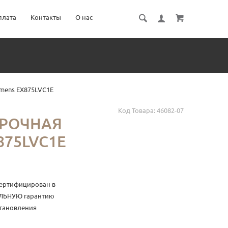
плата
Контакты
О нас
mens EX875LVC1E
Код Товара:
46082-07
РОЧНАЯ
875LVC1E
сертифицирован в
АЛЬНУЮ гарантию
становления