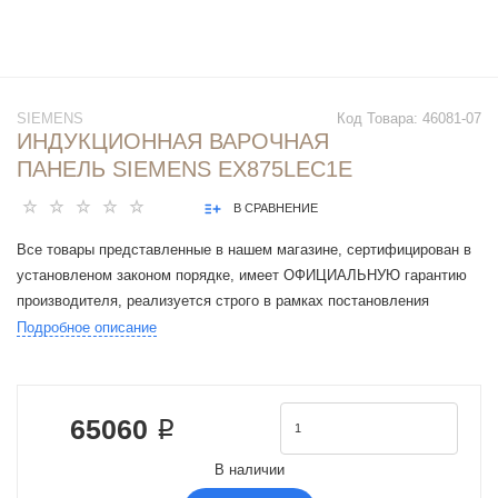
SIEMENS
Код Товара:
46081-07
ИНДУКЦИОННАЯ ВАРОЧНАЯ
ПАНЕЛЬ SIEMENS EX875LEC1E
В СРАВНЕНИЕ
Все товары представленные в нашем магазине, сертифицирован в
установленом законом порядке, имеет ОФИЦИАЛЬНУЮ гарантию
производителя, реализуется строго в рамках постановления
Правительства РФ N 612 от 27 сентября 2007 г.
Подробное описание
Устройство : варочная поверхность
Тип поверхности : электрическая
Тип : независимая
65060 ₽
Оформление : классическая
Рабочая поверхность : стеклокерамика
В наличии
Количество конфорок : 4