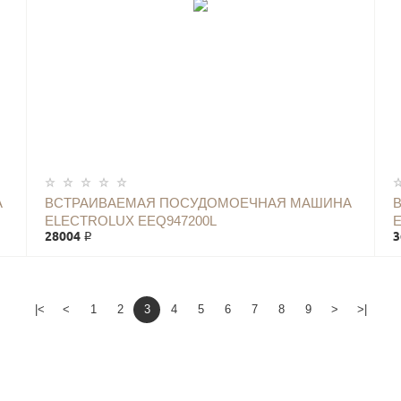
А
ВСТРАИВАЕМАЯ ПОСУДОМОЕЧНАЯ МАШИНА
ELECTROLUX EEQ947200L
E
28004 ₽
3
|<
<
1
2
3
4
5
6
7
8
9
>
>|