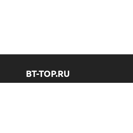
BT-TOP.RU
Интернет-магазин встраиваемой техники. Холодильники,
стиральные машины и другая техника.
bt-top.ru Все права защищены!