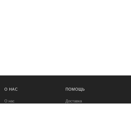
О НАС
ПОМОЩЬ
О нас
Доставка
Политика безопасности
Оплата
Условия соглашения
Возвраты