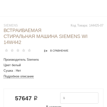
SIEMENS
Код Товара:
144425-07
ВСТРАИВАЕМАЯ
СТИРАЛЬНАЯ МАШИНА SIEMENS WI
14W442
В СРАВНЕНИЕ
Производитель Siemens
Цвет белый
Сушка : Нет
Максимальная загрузка при стирке : 8 кг
Подробное описание
Максимальная скорость отжима : 1400 об
мин
Защита от протечек : полная
57647 ₽
Уровень шума при стирке : 41 дБ
Уровень шума при отжиме : 67 дБ
В наличии