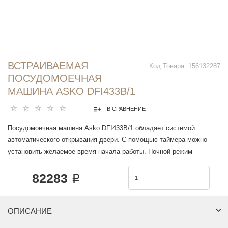
ВСТРАИВАЕМАЯ
Код Товара:
156132287
ПОСУДОМОЕЧНАЯ
МАШИНА ASKO DFI433B/1
В СРАВНЕНИЕ
Посудомоечная машина Asko DFI433B/1 обладает системой
автоматического открывания двери. С помощью таймера можно
установить желаемое время начала работы. Ночной режим
осуществляет работу, пока вы спите или отдыхаете. Помимо
82283 ₽
верхней и нижней корзины, есть отдельная для столовых приборов.
Камера модели выполнена из нержавеющей стали. Такой материал
В наличии
считается одним из самых прочных, а также устойчив к ударам и
появлению коррозии. О завершении работы вас оповестят
ОПИСАНИЕ
КУПИТЬ
акустический и звуковой сигналы.