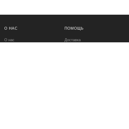
О НАС
ПОМОЩЬ
О нас
Доставка
Политика безопасности
Оплата
Условия соглашения
Возвраты
Контакты
Карта сайта
BT-TOP.RU
Интернет-магазин встраиваемой техники. Холодильники,
стиральные машины и другая техника.
bt-top.ru Все права защищены!