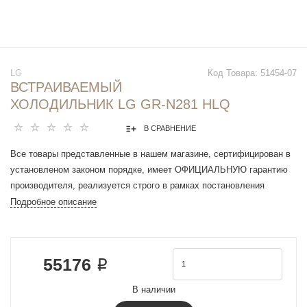
LG
Код Товара:
51454-07
ВСТРАИВАЕМЫЙ
ХОЛОДИЛЬНИК LG GR-N281 HLQ
В СРАВНЕНИЕ
Все товары представленные в нашем магазине, сертифицирован в
установленом законом порядке, имеет ОФИЦИАЛЬНУЮ гарантию
производителя, реализуется строго в рамках постановления
Правительства РФ N 612 от 27 сентября 2007 г.
Подробное описание
Тип: однокамерный встраиваемый холодильник
Двери: 1 дверь
Тип крепления дверей: закрепляемый
55176 ₽
Перенавешиваемые двери: да
Дверная петля: справа (открытие слева направо)
В наличии
Регулируемые ножки: да (5 мм)