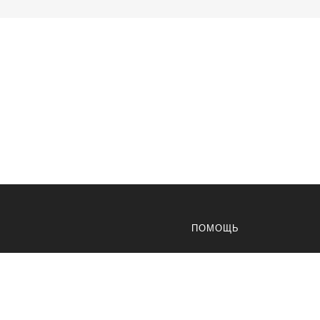
оукомплектации
ере: 3
ПОМОЩЬ
 4
ере (шт): 0
Доставка
ышкой (шт): 0
Оплата
Возвраты
ет