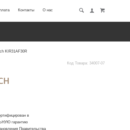
плата
Контакты
О нас
sch KIR31AF30R
Код Товара:
34007-07
CH
ертифицирован в
ЛЬНУЮ гарантию
тановления Правительства