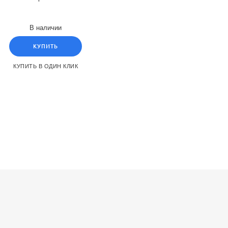
В наличии
 мм
КУПИТЬ
КУПИТЬ В ОДИН КЛИК
/EC): 174 л
30/EC): 100,00 kWh/annum
tal 7 segment