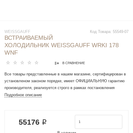
WEISSGAUFF
Код Товара:
55549-07
ВСТРАИВАЕМЫЙ
ХОЛОДИЛЬНИК WEISSGAUFF WRKI 178
WNF
В СРАВНЕНИЕ
Все товары представленные в нашем магазине, сертифицирован в
установленом законом порядке, имеет ОФИЦИАЛЬНУЮ гарантию
производителя, реализуется строго в рамках постановления
Правительства РФ N 612 от 27 сентября 2007 г.
Подробное описание
Полезный объем зоны свежести:26 л
Полезный объем морозильной камеры:61 л
Полезный объем холодильной камеры:151 л
55176 ₽
Габариты с упаковкой (ШхГхВ):573 х 573 х 1840 мм
Габариты (ШхГхВ):550 х 540 х 1776 мм
В наличии