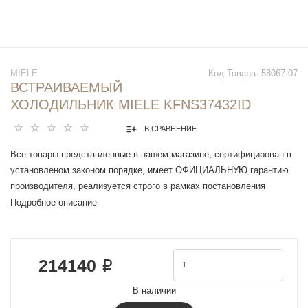
MIELE
Код Товара:
58067-07
ВСТРАИВАЕМЫЙ
ХОЛОДИЛЬНИК MIELE KFNS37432ID
В СРАВНЕНИЕ
Все товары представленные в нашем магазине, сертифицирован в
установленом законом порядке, имеет ОФИЦИАЛЬНУЮ гарантию
производителя, реализуется строго в рамках постановления
Правительства РФ N 612 от 27 сентября 2007 г.
Подробное описание
Количество камер : 2
Морозильная камера : снизу
Объем холодильной камеры : 198 л
214140 ₽
Объем морозильной камеры : 63 л
Общий объем : 261 л
В наличии
Управление : сенсорное