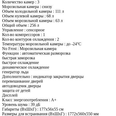
Количество камер : 3
Морозильная камера : снизу
Объем холодильной камеры : 111 л
Объем нулевой камеры : 68 л
Объем морозильной камеры : 63 л
Общий объем : 256 л
Управление : сенсорное
Кол-во компрессоров : 1
Кол-во контуров охлаждения : 2
Температура морозильной камеры : до -24°C
No Frost : Морозильная камера
Функции : автоматическая разморозка
быстрая заморозка
быстрое охлаждение
динамическое охлаждение
генератор льда
Дополнительно : индикатор закрытия дверцы
перевешивание дверей
автодоводчик дверцы
защита от детей
Дисплей
Класс энергопотребления : A+
Уровень шума : 39 дБ
Габариты (ВхШхГ) : 177x56x55 см
Размеры для встраивания (ВхШхГ) : 1772x560x550 мм