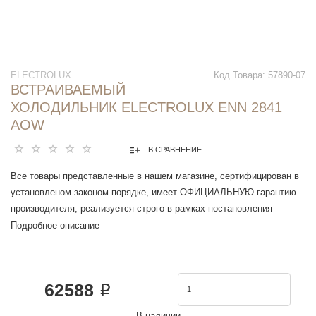
ELECTROLUX
Код Товара:
57890-07
ВСТРАИВАЕМЫЙ
ХОЛОДИЛЬНИК ELECTROLUX ENN 2841
AOW
В СРАВНЕНИЕ
Все товары представленные в нашем магазине, сертифицирован в
установленом законом порядке, имеет ОФИЦИАЛЬНУЮ гарантию
производителя, реализуется строго в рамках постановления
Правительства РФ N 612 от 27 сентября 2007 г.
Подробное описание
Количество камер : 2
Морозильная камера : снизу
Объем холодильной камеры : 192 л
62588 ₽
Объем морозильной камеры : 61 л
Общий объем : 253 л
В наличии