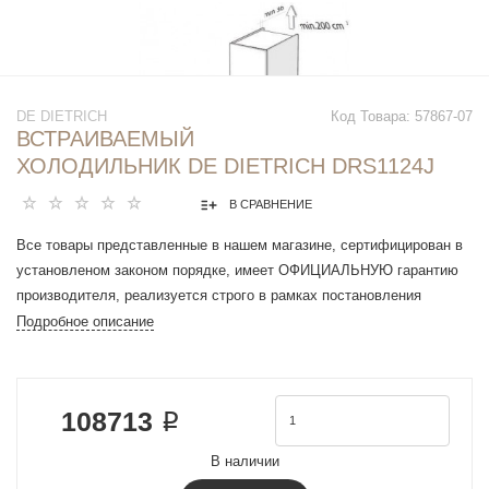
DE DIETRICH
Код Товара:
57867-07
ВСТРАИВАЕМЫЙ
ХОЛОДИЛЬНИК DE DIETRICH DRS1124J
В СРАВНЕНИЕ
Все товары представленные в нашем магазине, сертифицирован в
установленом законом порядке, имеет ОФИЦИАЛЬНУЮ гарантию
производителя, реализуется строго в рамках постановления
Правительства РФ N 612 от 27 сентября 2007 г.
Подробное описание
Количество камер : 2
Морозильная камера : сверху
Объем холодильной камеры : 182 л
108713 ₽
Объем морозильной камеры : 17 л
Общий объем : 199 л
В наличии
Управление : поворотные переключатели