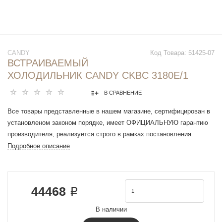
CANDY
Код Товара:
51425-07
ВСТРАИВАЕМЫЙ
ХОЛОДИЛЬНИК CANDY CKBC 3180E/1
В СРАВНЕНИЕ
Все товары представленные в нашем магазине, сертифицирован в
установленом законом порядке, имеет ОФИЦИАЛЬНУЮ гарантию
производителя, реализуется строго в рамках постановления
Правительства РФ N 612 от 27 сентября 2007 г.
Подробное описание
Тип: холодильник + морозильник
Вид: встраиваемый
Вес без упаковки, кг: 62.5
44468 ₽
Вес в упаковке, кг: 68.2
Высота ниши для встраивания, см: 177.2-177.6
В наличии
Ширина ниши для встраивания, см: 56