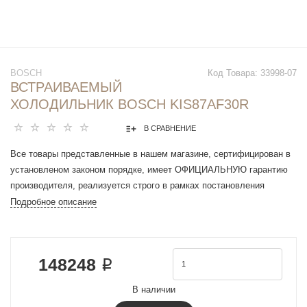
BOSCH
Код Товара:
33998-07
ВСТРАИВАЕМЫЙ
ХОЛОДИЛЬНИК BOSCH KIS87AF30R
В СРАВНЕНИЕ
Все товары представленные в нашем магазине, сертифицирован в
установленом законом порядке, имеет ОФИЦИАЛЬНУЮ гарантию
производителя, реализуется строго в рамках постановления
Правительства РФ N 612 от 27 сентября 2007 г.
Подробное описание
Ширина (мм): 558 мм
Высота без рабочей поверхности (мм): 1 772 мм
Размеры ниши для встр. (мм): 1775.0 x 560 x 550 мм
148248 ₽
Цвет прибора: Нет информации
Полезный объём холодильника (л) - NEW (2010/30/EC): 211 л
В наличии
Полезный объем морозильной камеры (л): 61 л