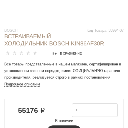
BOSCH
Код Товара:
33994-07
ВСТРАИВАЕМЫЙ
ХОЛОДИЛЬНИК BOSCH KIN86AF30R
В СРАВНЕНИЕ
Все товары представленные в нашем магазине, сертифицирован в
установленом законом порядке, имеет ОФИЦИАЛЬНУЮ гарантию
производителя, реализуется строго в рамках постановления
Правительства РФ N 612 от 27 сентября 2007 г.
Подробное описание
Ширина (мм): 558 мм
Высота без рабочей поверхности (мм): 1 772 мм
Размеры ниши для встр. (мм): 1775.0 x 560 x 550 мм
55176 ₽
Цвет прибора: Нет информации
Полезный объём холодильника (л) - NEW (2010/30/EC): 188 л
В наличии
Полезный объем морозильной камеры (л): 67 л