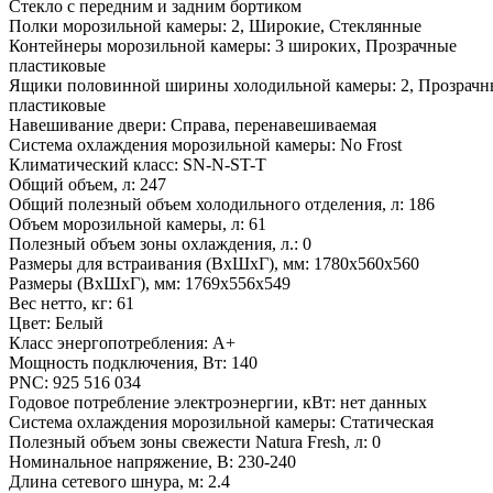
Стекло с передним и задним бортиком
Полки морозильной камеры: 2, Широкие, Стеклянные
Контейнеры морозильной камеры: 3 широких, Прозрачные
пластиковые
Ящики половинной ширины холодильной камеры: 2, Прозрачн
пластиковые
Навешивание двери: Справа, перенавешиваемая
Система охлаждения морозильной камеры: No Frost
Климатический класс: SN-N-ST-T
Общий объем, л: 247
Общий полезный объем холодильного отделения, л: 186
Объем морозильной камеры, л: 61
Полезный объем зоны охлаждения, л.: 0
Размеры для встраивания (ВхШхГ), мм: 1780х560х560
Размеры (ВхШхГ), мм: 1769x556x549
Вес нетто, кг: 61
Цвет: Белый
Класс энергопотребления: A+
Мощность подключения, Вт: 140
PNC: 925 516 034
Годовое потребление электроэнергии, кВт: нет данных
Система охлаждения морозильной камеры: Статическая
Полезный объем зоны свежести Natura Fresh, л: 0
Номинальное напряжение, В: 230-240
Длина сетевого шнура, м: 2.4