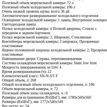
Полезный объем морозильной камеры: 72 л
Полезный объем холодильной камеры: 196 л
Очень низкий уровень шума: всего 36 дБ
Автоматическое размораживание холодильного отделения
Освещение холодильной камеры: 1 лампа, Внутреннее освещен
Светодиодная лампа
Полки холодильной камеры: 4 Полной ширины, Стекло с
передним и задним бортиком
Полки морозильной камеры: 2, Широкие, Стеклянные
Контейнеры морозильной камеры: 2 широких, Прозрачные
пластиковые
Ящики половинной ширины холодильной камеры: 2, Прозрачн
пластиковые
Навешивание двери: Справа, перенавешиваемая
Система охлаждения морозильной камеры: Static low frost
Мощность замораживания, кг/24ч: 4
Время размораживания (ч): 22
Климатический класс: SN-N-ST-T
Общий объем, л: 268
Общий полезный объем холодильного отделения, л: 196
Объем морозильной камеры, л: 72
Полезный объем зоны охлаждения, л.: 0
Размеры для встраивания (ВхШхГ), мм: 1780х560х560
Размеры (ВхШхГ), мм: 1772x540x549
Вес нетто, кг: 54