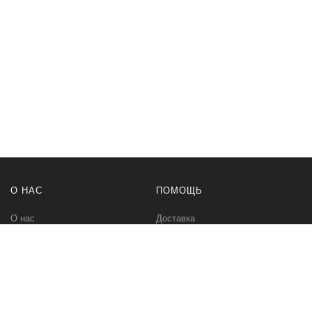
О НАС
ПОМОЩЬ
О нас
Доставка
Политика безопасности
Оплата
Условия соглашения
Возвраты
Контакты
Карта сайта