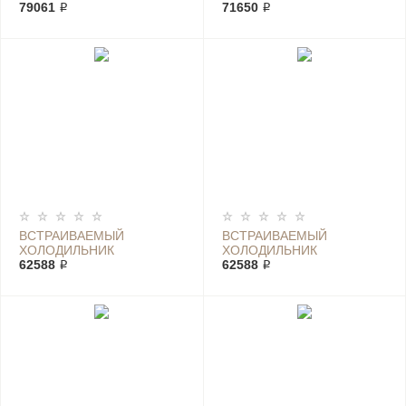
ELECTROLUX ERG 2917
79061 ₽
ELECTROLUX ERG 29700
71650 ₽
ВСТРАИВАЕМЫЙ
ВСТРАИВАЕМЫЙ
ХОЛОДИЛЬНИК
ХОЛОДИЛЬНИК
ELECTROLUX ERG 29710
62588 ₽
ELECTROLUX ERG 29750
62588 ₽