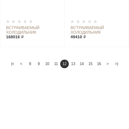
ВСТРАИВАЕМЫЙ
ВСТРАИВАЕМЫЙ
ХОЛОДИЛЬНИК
ХОЛОДИЛЬНИК
ELECTROLUX ERG 47800
168016 ₽
ELECTROLUX ERN 1400
49410 ₽
AOW
|<
<
8
9
10
11
12
13
14
15
16
>
>|