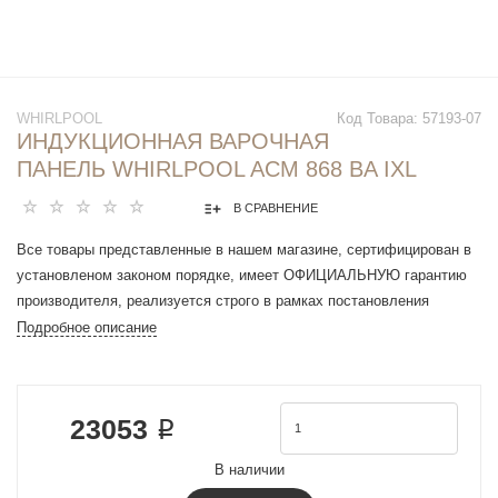
WHIRLPOOL
Код Товара:
57193-07
ИНДУКЦИОННАЯ ВАРОЧНАЯ
ПАНЕЛЬ WHIRLPOOL ACM 868 BA IXL
В СРАВНЕНИЕ
Все товары представленные в нашем магазине, сертифицирован в
установленом законом порядке, имеет ОФИЦИАЛЬНУЮ гарантию
производителя, реализуется строго в рамках постановления
Правительства РФ N 612 от 27 сентября 2007 г.
Подробное описание
Устройство : варочная поверхность
Тип поверхности : электрическая
Тип : независимая
23053 ₽
Оформление : классическая
Рабочая поверхность : стеклокерамика
В наличии
Количество конфорок : 4