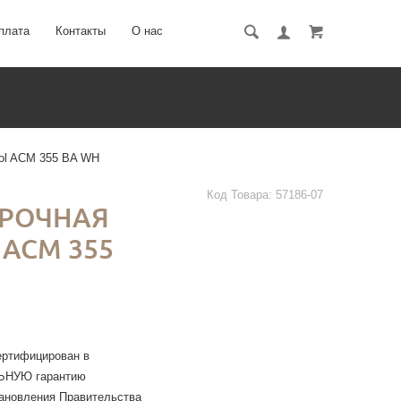
плата
Контакты
О нас
ool ACM 355 BA WH
Код Товара:
57186-07
РОЧНАЯ
ACM 355
ертифицирован в
ЛЬНУЮ гарантию
тановления Правительства