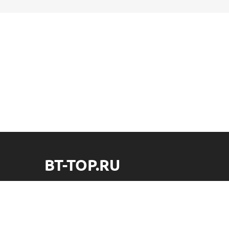
BT-TOP.RU
Интернет-магазин встраиваемой техники. Холодильники,
стиральные машины и другая техника.
bt-top.ru Все права защищены!