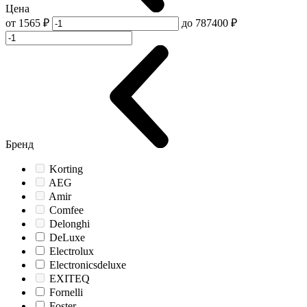
Цена
от
1565 ₽
до
787400 ₽
Бренд
Korting
AEG
Amir
Comfee
Delonghi
DeLuxe
Electrolux
Electronicsdeluxe
EXITEQ
Fornelli
Foster