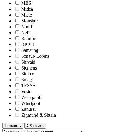
MBS
Midea
Miele
Monsher
Nardi
Neff
Rainford
RICCI
Samsung
Schaub Lorenz
Shivaki
Siemens
Simfer
Smeg
TESSA
Vestel
Weissgauff
Whirlpool
Zanussi
Zigmund & Shtain
Показать
Сбросить