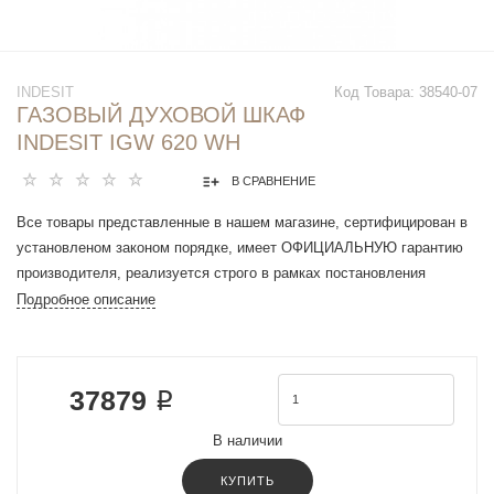
INDESIT
Код Товара:
38540-07
ГАЗОВЫЙ ДУХОВОЙ ШКАФ
INDESIT IGW 620 WH
В СРАВНЕНИЕ
Все товары представленные в нашем магазине, сертифицирован в
установленом законом порядке, имеет ОФИЦИАЛЬНУЮ гарантию
производителя, реализуется строго в рамках постановления
Правительства РФ N 612 от 27 сентября 2007 г.
Подробное описание
Ширина (см): 59.5
Глубина (см): 55.1
Объем духового шкафа (л): 71
37879 ₽
Тип управления: Механическое
Цвет: Белый
В наличии
EAN: 8050147029220
Статичная программа
КУПИТЬ