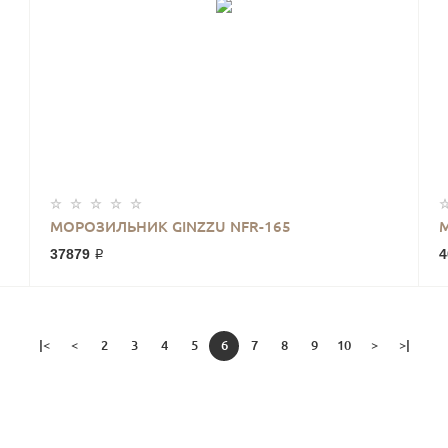
МОРОЗИЛЬНИК GINZZU NFR-165
37879 ₽
4
|<
<
2
3
4
5
6
7
8
9
10
>
>|