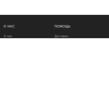
О НАС
ПОМОЩЬ
О нас
Доставка
Политика безопасности
Оплата
Условия соглашения
Возвраты
Контакты
Карта сайта
BT-TOP.RU
Интернет-магазин встраиваемой техники. Холодильники,
стиральные машины и другая техника.
bt-top.ru Все права защищены!