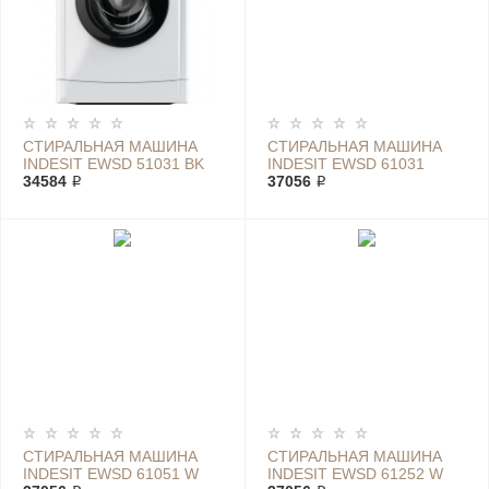
СТИРАЛЬНАЯ МАШИНА
СТИРАЛЬНАЯ МАШИНА
INDESIT EWSD 51031 BK
INDESIT EWSD 61031
34584 ₽
37056 ₽
СТИРАЛЬНАЯ МАШИНА
СТИРАЛЬНАЯ МАШИНА
INDESIT EWSD 61051 W
INDESIT EWSD 61252 W