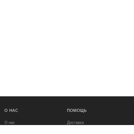
О НАС
ПОМОЩЬ
О нас
Доставка
Политика безопасности
Оплата