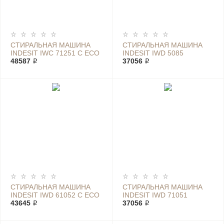
СТИРАЛЬНАЯ МАШИНА
СТИРАЛЬНАЯ МАШИНА
INDESIT IWC 71251 C ECO
INDESIT IWD 5085
48587 ₽
37056 ₽
СТИРАЛЬНАЯ МАШИНА
СТИРАЛЬНАЯ МАШИНА
INDESIT IWD 61052 C ECO
INDESIT IWD 71051
43645 ₽
37056 ₽