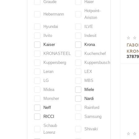
Graude
Haier
Hotpoint-
Hebermann
Ariston
Hyundai
ILVE
Ilvito
Indesit
Kaiser
Krona
ГАЗО
KRON
KRONASTEEL
Kuchenchef
37879
Kuppersberg
Kuppersbusch
Leran
LEX
LG
MBS
Midea
Miele
Monsher
Nardi
Neff
Rainford
RICCI
Samsung
Schaub
Shivaki
Lorenz