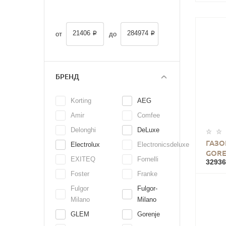
21406 ₽
284974 ₽
от
до
БРЕНД
Korting
AEG
Amir
Comfee
Delonghi
DeLuxe
ГАЗО
Electrolux
Electronicsdeluxe
GORE
EXITEQ
Fornelli
32936
Foster
Franke
Fulgor
Fulgor-
Milano
Milano
GLEM
Gorenje