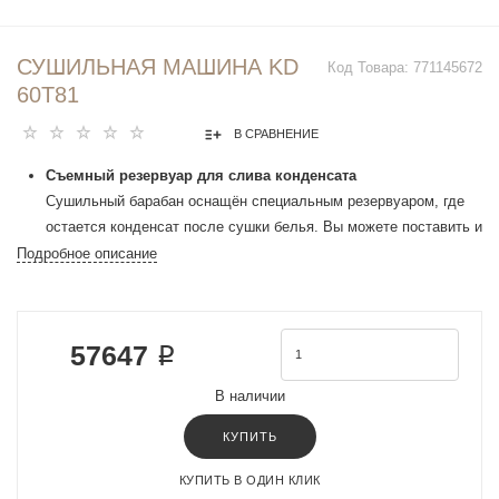
СУШИЛЬНАЯ МАШИНА KD
Код Товара:
771145672
60T81
В СРАВНЕНИЕ
Съемный резервуар для слива конденсата
Сушильный барабан оснащён специальным резервуаром, где
остается конденсат после сушки белья. Вы можете поставить и
пользоваться прибором в помещениях без оборудования для
Подробное описание
слива.
Функция «Отложенный старт»
В некоторых случаях необходимо отложить включение прибора
57647 ₽
на несколько часов, чтобы, например, сэкономить на тарифах
электроэнергии или завершить процесс к определенному
В наличии
времени. Отложенный старт позволяет запрограммировать
прибор на автоматическое включение в нужное время.
КУПИТЬ
Режим «Турбо»
КУПИТЬ В ОДИН КЛИК
При использовании турбо режима Вы можете сократить