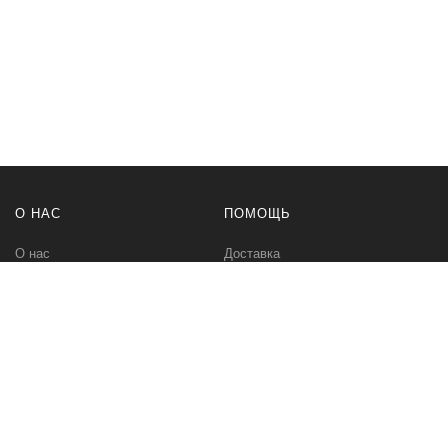
всегда будет под рукой на самом верхнем положении
регулятора.
О НАС
ПОМОЩЬ
О нас
Доставка
Политика безопасности
Оплата
Условия соглашения
Возвраты
Контакты
Карта сайта
BT-TOP.RU