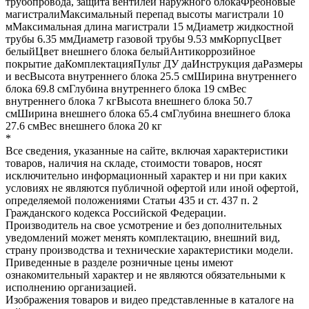
трубопровода, защита вентилей наружного блокаФреоновые
магистралиМаксимальный перепад высоты магистрали 10
мМаксимальная длина магистрали 15 мДиаметр жидкостной
трубы 6.35 ммДиаметр газовой трубы 9.53 ммКорпусЦвет
белыйЦвет внешнего блока белыйАнтикоррозийное
покрытие даКомплектацияПульт ДУ даИнструкция даРазмеры
и весВысота внутреннего блока 25.5 смШирина внутреннего
блока 69.8 смГлубина внутреннего блока 19 смВес
внутреннего блока 7 кгВысота внешнего блока 50.7
смШирина внешнего блока 65.4 смГлубина внешнего блока
27.6 смВес внешнего блока 20 кг
*
Все сведения, указанные на сайте, включая характеристики
товаров, наличия на складе, стоимости товаров, носят
исключительно информационный характер и ни при каких
условиях не являются публичной офертой или иной офертой,
определяемой положениями Статьи 435 и ст. 437 п. 2
Гражданского кодекса Российской Федерации.
Производитель на свое усмотрение и без дополнительных
уведомлений может менять комплектацию, внешний вид,
страну производства и технические характеристики модели.
Приведенные в разделе розничные цены имеют
ознакомительный характер и не являются обязательными к
исполнению организацией.
Изображения товаров и видео представленные в каталоге на