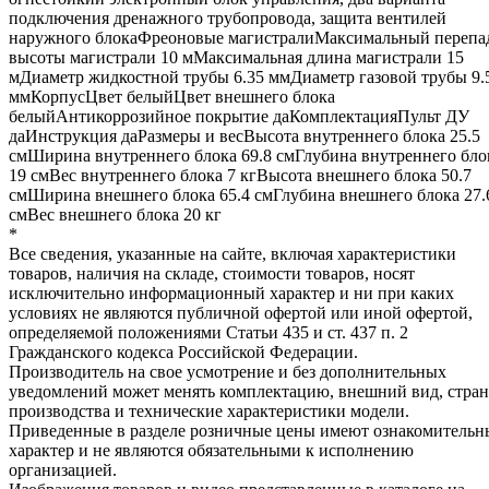
подключения дренажного трубопровода, защита вентилей
наружного блокаФреоновые магистралиМаксимальный перепа
высоты магистрали 10 мМаксимальная длина магистрали 15
мДиаметр жидкостной трубы 6.35 ммДиаметр газовой трубы 9.
ммКорпусЦвет белыйЦвет внешнего блока
белыйАнтикоррозийное покрытие даКомплектацияПульт ДУ
даИнструкция даРазмеры и весВысота внутреннего блока 25.5
смШирина внутреннего блока 69.8 смГлубина внутреннего бло
19 смВес внутреннего блока 7 кгВысота внешнего блока 50.7
смШирина внешнего блока 65.4 смГлубина внешнего блока 27.
смВес внешнего блока 20 кг
*
Все сведения, указанные на сайте, включая характеристики
товаров, наличия на складе, стоимости товаров, носят
исключительно информационный характер и ни при каких
условиях не являются публичной офертой или иной офертой,
определяемой положениями Статьи 435 и ст. 437 п. 2
Гражданского кодекса Российской Федерации.
Производитель на свое усмотрение и без дополнительных
уведомлений может менять комплектацию, внешний вид, стра
производства и технические характеристики модели.
Приведенные в разделе розничные цены имеют ознакомитель
характер и не являются обязательными к исполнению
организацией.