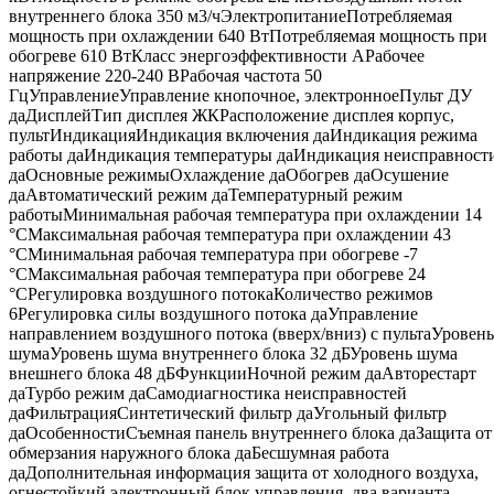
внутреннего блока 350 м3/чЭлектропитаниеПотребляемая
мощность при охлаждении 640 ВтПотребляемая мощность при
обогреве 610 ВтКласс энергоэффективности AРабочее
напряжение 220-240 BРабочая частота 50
ГцУправлениеУправление кнопочное, электронноеПульт ДУ
даДисплейТип дисплея ЖКРасположение дисплея корпус,
пультИндикацияИндикация включения даИндикация режима
работы даИндикация температуры даИндикация неисправност
даОсновные режимыОхлаждение даОбогрев даОсушение
даАвтоматический режим даТемпературный режим
работыМинимальная рабочая температура при охлаждении 14
°CМаксимальная рабочая температура при охлаждении 43
°CМинимальная рабочая температура при обогреве -7
°CМаксимальная рабочая температура при обогреве 24
°CРегулировка воздушного потокаКоличество режимов
6Регулировка силы воздушного потока даУправление
направлением воздушного потока (вверх/вниз) с пультаУровень
шумаУровень шума внутреннего блока 32 дБУровень шума
внешнего блока 48 дБФункцииНочной режим даАвторестарт
даТурбо режим даСамодиагностика неисправностей
даФильтрацияСинтетический фильтр даУгольный фильтр
даОсобенностиСъемная панель внутреннего блока даЗащита от
обмерзания наружного блока даБесшумная работа
даДополнительная информация защита от холодного воздуха,
огнестойкий электронный блок управления, два варианта