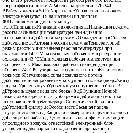
640 ВтПотребляемая мощность при обогреве 610 ВтКласс
энергоэффективности AРабочее напряжение 220-240
BРабочая частота 50 ГцУправлениеУправление кнопочное,
электронноеПульт ДУ даДисплейТип дисплея
ЖКРасположение дисплея корпус,
пультИндикацияИндикация включения даИндикация режима
работы даИндикация температуры даИндикация
неисправности даОсновные режимыОхлаждение даОбогрев
даОсушение даАвтоматический режим даТемпературный
режим работыМинимальная рабочая температура при
охлаждении 14 °CМаксимальная рабочая температура при
охлаждении 43 °CМинимальная рабочая температура при
обогреве -7 °CМаксимальная рабочая температура при
обогреве 24 °CРегулировка воздушного потокаКоличество
режимов 6Регулировка силы воздушного потока
даУправление направлением воздушного потока (вверх/вниз)
с пультаУровень шумаУровень шума внутреннего блока 32
дБУровень шума внешнего блока 48 дБФункцииНочной
режим даАвторестарт даТурбо режим даСамодиагностика
неисправностей даФильтрацияСинтетический фильтр
даУгольный фильтр даОсобенностиСъемная панель
внутреннего блока даЗащита от обмерзания наружного блока
даБесшумная работа даДополнительная информация защита
от холодного воздуха, огнестойкий электронный блок
управления, два варианта подключения дренажного