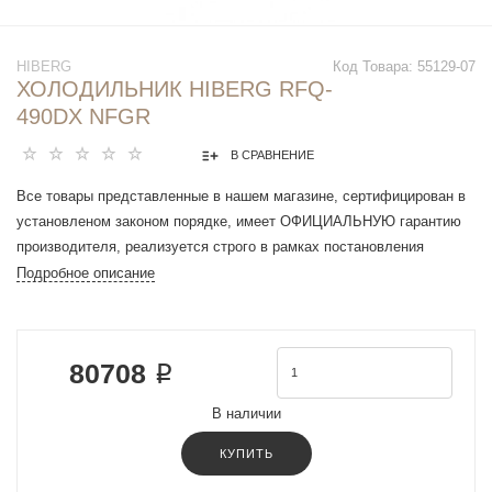
HIBERG
Код Товара:
55129-07
ХОЛОДИЛЬНИК HIBERG RFQ-
490DX NFGR
В СРАВНЕНИЕ
Все товары представленные в нашем магазине, сертифицирован в
установленом законом порядке, имеет ОФИЦИАЛЬНУЮ гарантию
производителя, реализуется строго в рамках постановления
Правительства РФ N 612 от 27 сентября 2007 г.
Подробное описание
Общие характеристики
ТипQuatro
РасположениеОтдельностоящий
80708 ₽
Расположение морозильной камерыСнизу
ЦветКрасное стекло с полоской
В наличии
Материал покрытияСтекло
УправлениеЭлектронное
КУПИТЬ
ЭнергопотреблениеA+