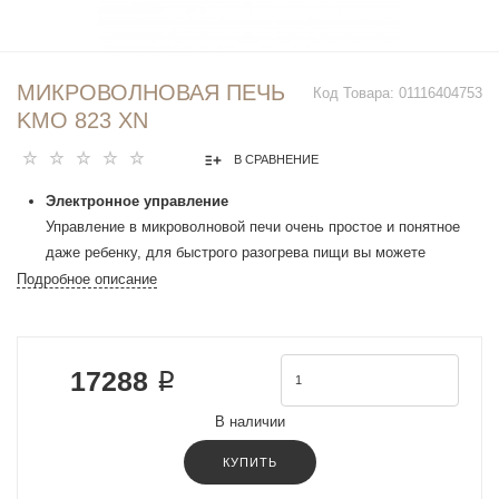
МИКРОВОЛНОВАЯ ПЕЧЬ
Код Товара:
01116404753
KMO 823 XN
В СРАВНЕНИЕ
Электронное управление
Управление в микроволновой печи очень простое и понятное
даже ребенку, для быстрого разогрева пищи вы можете
использовать кнопочное управление, для настройки мощности
Подробное описание
или автопрограмм уже поворотный регулятор.
Гриль
В микроволновых печах Korting установлен гриль. Гриль — это
17288 ₽
способ приготовления пищи с помощью нагревательного
элемента. При этом пища приобретает красивую, румяную,
В наличии
поджаристую корочку. С помощью этой функции можно,
например, приготовить курицу-гриль с хрустящей корочкой или
КУПИТЬ
подрумянить говяжий стейк.