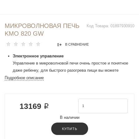
МИКРОВОЛНОВАЯ ПЕЧЬ
Код Товара:
01897930910
KMO 820 GW
В СРАВНЕНИЕ
Электронное управление
Управление в микроволновой печи очень простое и понятное
даже ребенку, для быстрого разогрева пищи вы можете
использовать кнопочное управление, для настройки мощности
Подробное описание
или автопрограмм уже поворотный регулятор.
Многоступенчатое приготовление
Данная функция позволяет установить несколько режимов,
13169 ₽
которые будут задействованы в заданной последовательности.
Вы можете запрограммировать один режим, после другого.
В наличии
Например, установить режим разморозки и начать
приготовление продукта, вам не придется лишний раз
КУПИТЬ
устанавливать новые настройки.