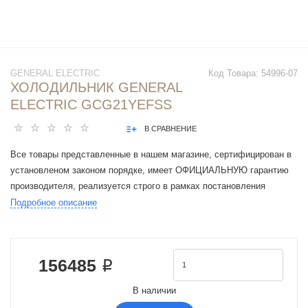
GENERAL ELECTRIC
Код Товара:
54996-07
ХОЛОДИЛЬНИК GENERAL
ELECTRIC GCG21YEFSS
В СРАВНЕНИЕ
Все товары представленные в нашем магазине, сертифицирован в
установленом законом порядке, имеет ОФИЦИАЛЬНУЮ гарантию
производителя, реализуется строго в рамках постановления
Правительства РФ N 612 от 27 сентября 2007 г.
Подробное описание
Производитель General Electric
Цвет серебристый
Общий объем 594 л
156485 ₽
Общий объем холодильной камеры 389 л
Общий объем морозильной камеры 205 л
В наличии
Оттаивание холодильной камеры капельное