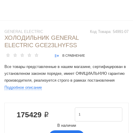
GENERAL ELECTRIC
Код Товара:
54991-07
ХОЛОДИЛЬНИК GENERAL
ELECTRIC GCE23LHYFSS
В СРАВНЕНИЕ
Все товары представленные в нашем магазине, сертифицирован в
установленом законом порядке, имеет ОФИЦИАЛЬНУЮ гарантию
производителя, реализуется строго в рамках постановления
Правительства РФ N 612 от 27 сентября 2007 г.
Подробное описание
Производитель General Electric
Цвет серебристый
Общий объем 580 л
175429 ₽
Общий объем холодильной камеры 403 л
Общий объем морозильной камеры 177 л
В наличии
Оттаивание холодильной камеры No Frost