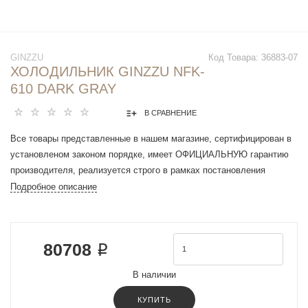
GINZZU
Код Товара:
36883-07
ХОЛОДИЛЬНИК GINZZU NFK-
610 DARK GRAY
В СРАВНЕНИЕ
Все товары представленные в нашем магазине, сертифицирован в
установленом законом порядке, имеет ОФИЦИАЛЬНУЮ гарантию
производителя, реализуется строго в рамках постановления
Правительства РФ N 612 от 27 сентября 2007 г.
Подробное описание
Тип устройства : Холодильник Side-by-Side
Общий объем, в литрах: 637
Общий полезный объем, в литрах: 552
80708 ₽
Объем морозильной камеры, в литрах: 223
Объем холодильной камеры, в литрах: 329 (122 перенастраиваемое
В наличии
отделение)
Размораживание: No Frost
КУПИТЬ