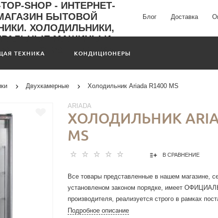
Блог
Доставка
О
ЩАЯ ТЕХНИКА
КОНДИЦИОНЕРЫ
ики
Двухкамерные
Холодильник Ariada R1400 MS
ARIADA
ХОЛОДИЛЬНИК ARIA
MS
В СРАВНЕНИЕ
Все товары представленные в нашем магазине, с
установленом законом порядке, имеет ОФИЦИА
производителя, реализуется строго в рамках пос
РФ N 612 от 27 сентября 2007 г.
Подробное описание