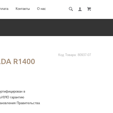
плата
Контакты
О нас
Код Товара:
80937-07
DA R1400
ертифицирован в
ЛЬНУЮ гарантию
тановления Правительства