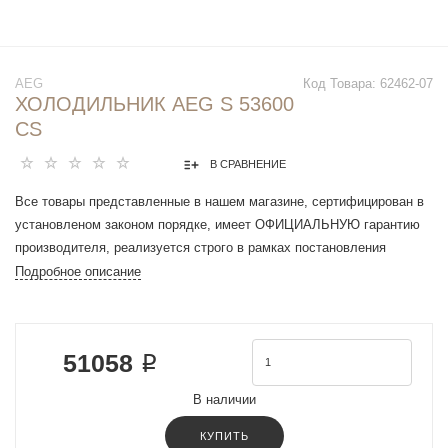
AEG
Код Товара:
62462-07
ХОЛОДИЛЬНИК AEG S 53600
CS
В СРАВНЕНИЕ
Все товары представленные в нашем магазине, сертифицирован в
установленом законом порядке, имеет ОФИЦИАЛЬНУЮ гарантию
производителя, реализуется строго в рамках постановления
Правительства РФ N 612 от 27 сентября 2007 г.
Подробное описание
Морозильная камера : снизу
Характеристики
Количество камер : 2
51058 ₽
Объем холодильной камеры : 245 л
Объем морозильной камеры : 92 л
В наличии
Общий объем : 337 л
Кол-во компрессоров : 1
КУПИТЬ