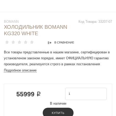
BOMANN
Код Товара:
33207-07
ХОЛОДИЛЬНИК BOMANN
KG320 WHITE
В СРАВНЕНИЕ
Все товары представленные в нашем магазине, сертифицирован в
установленом законом порядке, имеет ОФИЦИАЛЬНУЮ гарантию
производителя, реализуется строго в рамках постановления
Правительства РФ N 612 от 27 сентября 2007 г.
Подробное описание
Морозильная камераснизу
Характеристики
Количество камер2
55999 ₽
Объем холодильной камеры112 л
Объем морозильной камеры48 л
В наличии
Общий объем160 л
Кол-во компрессоров1
КУПИТЬ