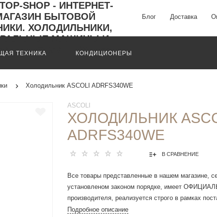
Блог
Доставка
О
ЩАЯ ТЕХНИКА
КОНДИЦИОНЕРЫ
ики
Холодильник ASCOLI ADRFS340WE
ASCOLI
ХОЛОДИЛЬНИК ASCO
ADRFS340WE
В СРАВНЕНИЕ
Все товары представленные в нашем магазине, с
установленом законом порядке, имеет ОФИЦИА
производителя, реализуется строго в рамках пос
РФ N 612 от 27 сентября 2007 г.
Подробное описание