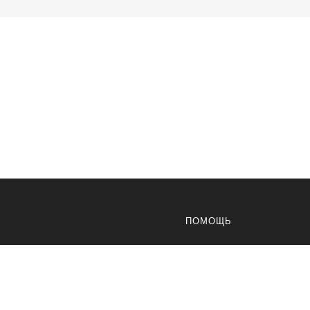
ПОМОЩЬ
Доставка
теристики товаров,
ключительно
Оплата
ях не являются публичной
Возвраты
иями Статьи 435 и ст.