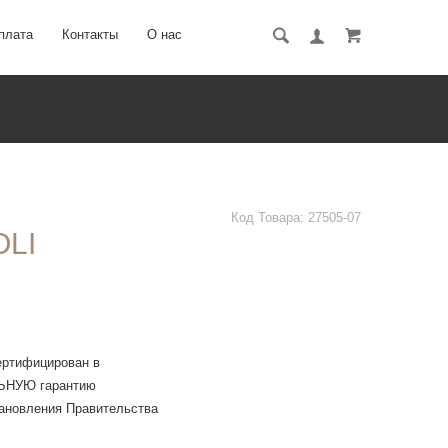
плата
Контакты
О нас
Код Товара:
27505-07
LI
ертифицирован в
ЛЬНУЮ гарантию
тановления Правительства