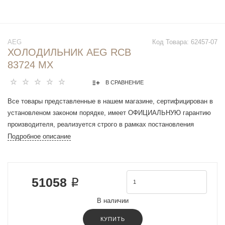
AEG
Код Товара:
62457-07
ХОЛОДИЛЬНИК AEG RCB
83724 MX
В СРАВНЕНИЕ
Все товары представленные в нашем магазине, сертифицирован в
установленом законом порядке, имеет ОФИЦИАЛЬНУЮ гарантию
производителя, реализуется строго в рамках постановления
Правительства РФ N 612 от 27 сентября 2007 г.
Подробное описание
Морозильная камера : снизу
Характеристики
Количество камер : 2
51058 ₽
Объем холодильной камеры : 250 л
Объем морозильной камеры : 91 л
В наличии
Общий объем : 341 л
Кол-во компрессоров : 1
КУПИТЬ