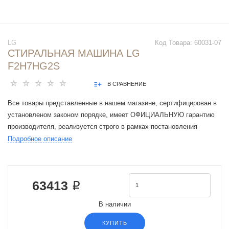
LG
Код Товара:
60031-07
СТИРАЛЬНАЯ МАШИНА LG
F2H7HG2S
В СРАВНЕНИЕ
Все товары представленные в нашем магазине, сертифицирован в
установленом законом порядке, имеет ОФИЦИАЛЬНУЮ гарантию
производителя, реализуется строго в рамках постановления
Правительства РФ N 612 от 27 сентября 2007 г.
Подробное описание
Тип загрузки : фронтальная
Загрузка : 7 кг
Максимальная скорость отжима : 1200 об/мин
63413 ₽
Расход воды за цикл : 4 л
Сушилка
В наличии
Прямой привод двигателя
Инверторный двигатель
КУПИТЬ