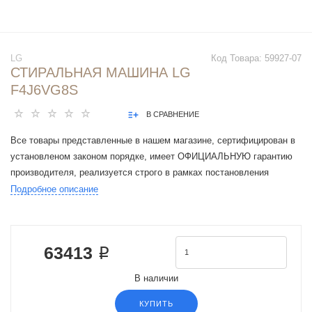
LG
Код Товара:
59927-07
СТИРАЛЬНАЯ МАШИНА LG
F4J6VG8S
В СРАВНЕНИЕ
Все товары представленные в нашем магазине, сертифицирован в
установленом законом порядке, имеет ОФИЦИАЛЬНУЮ гарантию
производителя, реализуется строго в рамках постановления
Правительства РФ N 612 от 27 сентября 2007 г.
Подробное описание
Тип загрузки : фронтальная
Загрузка : 9 кг
Максимальная скорость отжима : 1400 об/мин
63413 ₽
Сушилка
Загрузка для сушки : 5 кг
В наличии
Прямой привод двигателя
Инверторный двигатель
КУПИТЬ