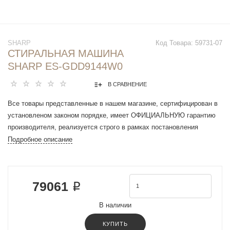
SHARP
Код Товара:
59731-07
СТИРАЛЬНАЯ МАШИНА
SHARP ES-GDD9144W0
В СРАВНЕНИЕ
Все товары представленные в нашем магазине, сертифицирован в
установленом законом порядке, имеет ОФИЦИАЛЬНУЮ гарантию
производителя, реализуется строго в рамках постановления
Правительства РФ N 612 от 27 сентября 2007 г.
Подробное описание
Тип загрузки : фронтальная
Загрузка : 9 кг
Максимальная скорость отжима : 1400 об/мин
79061 ₽
Сушилка
/ загрузка до 6 кг /
В наличии
Материал бака : пластик
Материал ТЭНа : нержавеющая сталь
КУПИТЬ