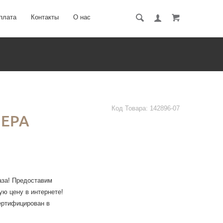
плата
Контакты
О нас
Код Товара:
142896-07
ЕРА
за! Предоставим
ю цену в интернете!
ертифицирован в
ЛЬНУЮ гарантию