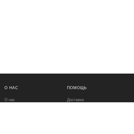
О НАС
ПОМОЩЬ
О нас
Доставка
Политика безопасности
Оплата
Условия соглашения
Возвраты
Контакты
Карта сайта